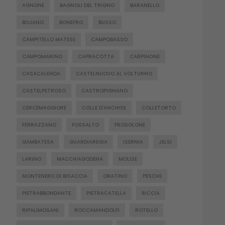
AGNONE
BAGNOLI DEL TRIGNO
BARANELLO
BOJANO
BONEFRO
BUSSO
CAMPITELLO MATESE
CAMPOBASSO
CAMPOMARINO
CAPRACOTTA
CARPINONE
CASACALENDA
CASTELNUOVO AL VOLTURNO
CASTELPETROSO
CASTROPIGNANO
CERCEMAGGIORE
COLLE D'ANCHISE
COLLETORTO
FERRAZZANO
FOSSALTO
FROSOLONE
GAMBATESA
GUARDIAREGIA
ISERNIA
JELSI
LARINO
MACCHIAGODENA
MOLISE
MONTENERO DI BISACCIA
ORATINO
PESCHE
PIETRABBONDANTE
PIETRACATELLA
RICCIA
RIPALIMOSANI
ROCCAMANDOLFI
ROTELLO