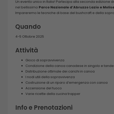
Un evento unico in Italia! Partecipa alla seconda edizione d
nel bellissimo
Parco Nazionale d’Abruzzo Lazio e Molis
Impareremo le tecniche di base del bushcraft e della soprav
Quando
4-5 Ottobre 2025
Attività
Gioco di sopravvivenza
Condizione della canoa canadese in singolo e tand
Distribuzione ottimale dei carichi in canoa
I nodi utili della sopravvivenza
Costruzione di un riparo d’emergenza con canoa
Accensione del fuoco
Varie ricette della cucina trapper
Info e Prenotazioni