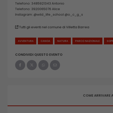
Telefono: 3485921343 Antonio
Telefono: 3920065076 Alice
Instagram: @wild_life_school @o_c_g_s
Tutti gli eventi nel comune di Villetta Barrea
AVVENTURA
CANOA
NATURA
PARCO NAZIONALE
SOP
CONDIVIDI QUESTO EVENTO
COME ARRIVARE A