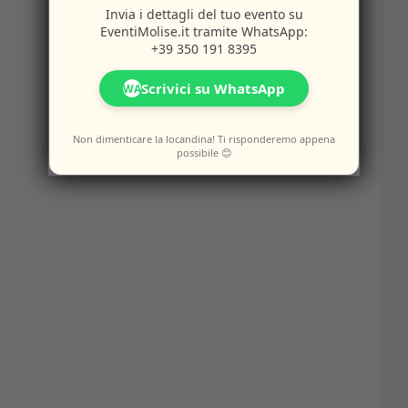
Invia i dettagli del tuo evento su
EventiMolise.it
tramite WhatsApp:
+39 350 191 8395
Scrivici su WhatsApp
WA
Non dimenticare la locandina! Ti risponderemo appena
possibile 😊