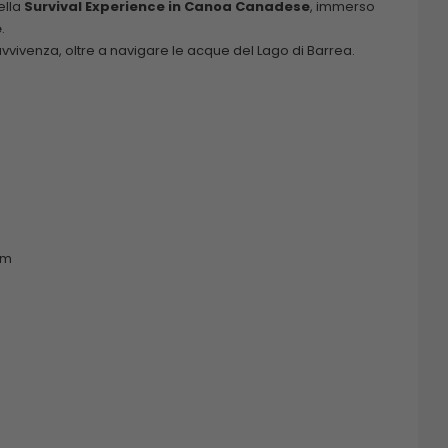
ella
Survival Experience in Canoa Canadese
, immerso
e
.
vivenza, oltre a navigare le acque del Lago di Barrea.
em