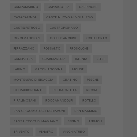
CAMPOMARINO
CAPRACOTTA
CARPINONE
CASACALENDA
CASTELNUOVO AL VOLTURNO
CASTELPETROSO
CASTROPIGNANO
CERCEMAGGIORE
COLLE D'ANCHISE
COLLETORTO
FERRAZZANO
FOSSALTO
FROSOLONE
GAMBATESA
GUARDIAREGIA
ISERNIA
JELSI
LARINO
MACCHIAGODENA
MOLISE
MONTENERO DI BISACCIA
ORATINO
PESCHE
PIETRABBONDANTE
PIETRACATELLA
RICCIA
RIPALIMOSANI
ROCCAMANDOLFI
ROTELLO
SAN GIACOMO DEGLI SCHIAVONI
SAN MASSIMO
SANTA CROCE DI MAGLIANO
SEPINO
TERMOLI
TRIVENTO
VENAFRO
VINCHIATURO