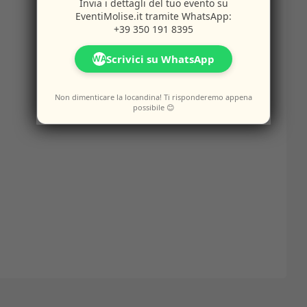
Invia i dettagli del tuo evento su
EventiMolise.it
tramite WhatsApp:
+39 350 191 8395
Scrivici su WhatsApp
WA
Non dimenticare la locandina! Ti risponderemo appena
possibile 😊