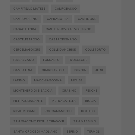
CAMPITELLO MATESE
CAMPOBASSO
CAMPOMARINO
CAPRACOTTA
CARPINONE
CASACALENDA
CASTELNUOVO AL VOLTURNO
CASTELPETROSO
CASTROPIGNANO
CERCEMAGGIORE
COLLE D'ANCHISE
COLLETORTO
FERRAZZANO
FOSSALTO
FROSOLONE
GAMBATESA
GUARDIAREGIA
ISERNIA
JELSI
LARINO
MACCHIAGODENA
MOLISE
MONTENERO DI BISACCIA
ORATINO
PESCHE
PIETRABBONDANTE
PIETRACATELLA
RICCIA
RIPALIMOSANI
ROCCAMANDOLFI
ROTELLO
SAN GIACOMO DEGLI SCHIAVONI
SAN MASSIMO
SANTA CROCE DI MAGLIANO
SEPINO
TERMOLI