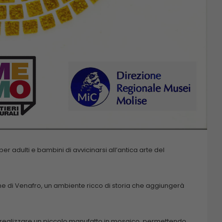
r adulti e bambini di avvicinarsi all’antica arte del
one di Venafro, un ambiente ricco di storia che aggiungerà
per realizzare un piccolo manufatto in mosaico, permettendo