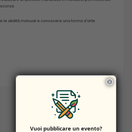
ascorsa.
are le abilità manuali e conoscere una forma d’arte
X
×
Vuoi pubblicare un evento?