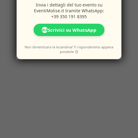
Invia i dettagli del tuo evento su
EventiMolise.it
tramite WhatsApp:
+39 350 191 8395
Scrivici su WhatsApp
WA
Non dimenticare la locandina! Ti risponderemo appena
possibile 😊