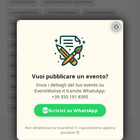
CASACALENDA
CASTELNUOVO AL VOLTURNO
CASTELPETROSO
CASTROPIGNANO
CERCEMAGGIORE
COLLE D'ANCHISE
COLLETORTO
FERRAZZANO
X
×
FOSSALTO
FROSOLONE
GAMBATESA
GUARDIAREGIA
ISERNIA
JELSI
LARINO
MACCHIAGODENA
MOLISE
MONTENERO DI BISACCIA
ORATINO
PESCHE
PIETRABBONDANTE
PIETRACATELLA
RICCIA
Vuoi pubblicare un evento?
RIPALIMOSANI
ROCCAMANDOLFI
ROTELLO
Invia i dettagli del tuo evento su
SAN GIACOMO DEGLI SCHIAVONI
SAN MASSIMO
EventiMolise.it
tramite WhatsApp:
+39 350 191 8395
SANTA CROCE DI MAGLIANO
SEPINO
TERMOLI
TRIVENTO
VENAFRO
VINCHIATURO
Scrivici su WhatsApp
WA
Non dimenticare la locandina! Ti risponderemo appena
possibile 😊