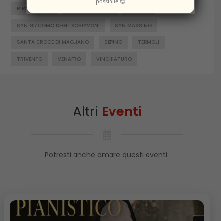
possibile 😊
RIPALIMOSANI
ROCCAMANDOLFI
ROTELLO
SAN GIACOMO DEGLI SCHIAVONI
SAN MASSIMO
SANTA CROCE DI MAGLIANO
SEPINO
TERMOLI
TRIVENTO
VENAFRO
VINCHIATURO
Altri
Eventi
Potresti anche amare questi eventi.