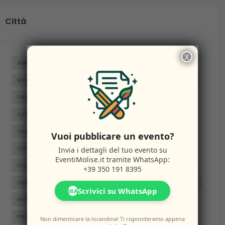
Città
X
×
AGNONE
BAGNOLI DEL TRIGNO
BARANELLO
BOJANO
BONEFRO
BUSSO
CAMPITELLO MATESE
CAMPOBASSO
CAMPOMARINO
CAPRACOTTA
CARPINONE
CASACALENDA
CASTELNUOVO AL VOLTURNO
CASTELPETROSO
CASTROPIGNANO
CERCEMAGGIORE
Vuoi pubblicare un evento?
COLLE D'ANCHISE
COLLETORTO
FERRAZZANO
Invia i dettagli del tuo evento su
EventiMolise.it
tramite WhatsApp:
FOSSALTO
FROSOLONE
GAMBATESA
GUARDIAREGIA
+39 350 191 8395
ISERNIA
JELSI
LARINO
MACCHIAGODENA
MOLISE
Scrivici su WhatsApp
WA
MONTENERO DI BISACCIA
ORATINO
PESCHE
PIETRABBONDANTE
PIETRACATELLA
RICCIA
Non dimenticare la locandina! Ti risponderemo appena