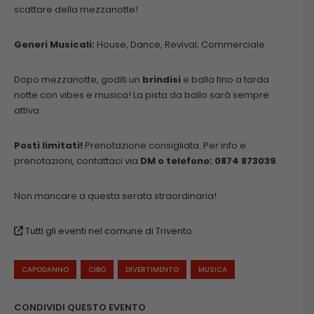
scattare della mezzanotte!
Generi Musicali:
House, Dance, Revival, Commerciale
Dopo mezzanotte, goditi un
brindisi
e balla fino a tarda
notte con vibes e musica! La pista da ballo sarà sempre
attiva.
Posti limitati!
Prenotazione consigliata. Per info e
prenotazioni, contattaci via
DM o telefono: 0874 873039
.
Non mancare a questa serata straordinaria!
Tutti gli eventi nel comune di Trivento
CAPODANNO
CIBO
DIVERTIMENTO
MUSICA
CONDIVIDI QUESTO EVENTO