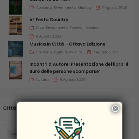
Concerto
Divertimento
Musica
7 Agosto 2026
5° Festa Country
Cibo
Divertimento
Festival
Musica
6 Agosto 2026
Musica in Città – Ottava Edizione
Concerto
Cultura
Musica
7 Agosto 2027
Incontri d’Autore: Presentazione del libro ‘Il
Buró delle persone scomparse’
Cultura
6 Agosto 2026
Città
X
×
AGNONE
BAGNOLI DEL TRIGNO
BARANELLO
BOJANO