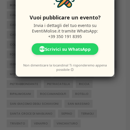
BONEFRO
BUSSO
CAMPITELLO MATESE
CAMPOBASSO
CAMPOMARINO
CAPRACOTTA
CARPINONE
Vuoi pubblicare un evento?
Invia i dettagli del tuo evento su
CASACALENDA
CASTELNUOVO AL VOLTURNO
EventiMolise.it
tramite WhatsApp:
CASTELPETROSO
CASTROPIGNANO
CERCEMAGGIORE
+39 350 191 8395
COLLE D'ANCHISE
COLLETORTO
FERRAZZANO
Scrivici su WhatsApp
WA
FOSSALTO
FROSOLONE
GAMBATESA
GUARDIAREGIA
ISERNIA
JELSI
LARINO
MACCHIAGODENA
MOLISE
Non dimenticare la locandina! Ti risponderemo appena
possibile 😊
MONTENERO DI BISACCIA
ORATINO
PESCHE
PIETRABBONDANTE
PIETRACATELLA
RICCIA
RIPALIMOSANI
ROCCAMANDOLFI
ROTELLO
SAN GIACOMO DEGLI SCHIAVONI
SAN MASSIMO
SANTA CROCE DI MAGLIANO
SEPINO
TERMOLI
TRIVENTO
VENAFRO
VINCHIATURO