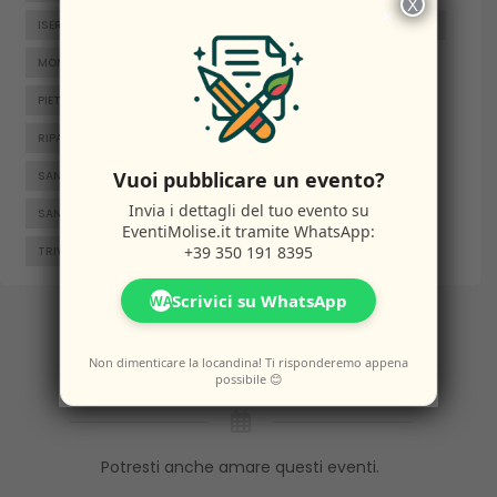
X
×
ISERNIA
JELSI
LARINO
MACCHIAGODENA
MOLISE
MONTENERO DI BISACCIA
ORATINO
PESCHE
PIETRABBONDANTE
PIETRACATELLA
RICCIA
RIPALIMOSANI
ROCCAMANDOLFI
ROTELLO
Vuoi pubblicare un evento?
SAN GIACOMO DEGLI SCHIAVONI
SAN MASSIMO
Invia i dettagli del tuo evento su
SANTA CROCE DI MAGLIANO
SEPINO
TERMOLI
EventiMolise.it
tramite WhatsApp:
+39 350 191 8395
TRIVENTO
VENAFRO
VINCHIATURO
Scrivici su WhatsApp
WA
Altri
Eventi
Non dimenticare la locandina! Ti risponderemo appena
possibile 😊
Potresti anche amare questi eventi.