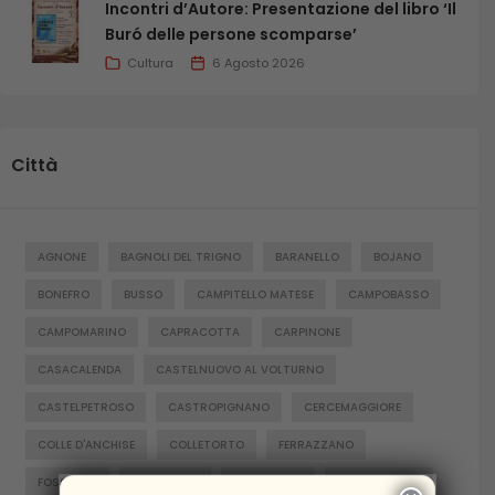
Incontri d’Autore: Presentazione del libro ‘Il
Buró delle persone scomparse’
Cultura
6 Agosto 2026
Città
AGNONE
BAGNOLI DEL TRIGNO
BARANELLO
BOJANO
BONEFRO
BUSSO
CAMPITELLO MATESE
CAMPOBASSO
CAMPOMARINO
CAPRACOTTA
CARPINONE
CASACALENDA
CASTELNUOVO AL VOLTURNO
CASTELPETROSO
CASTROPIGNANO
CERCEMAGGIORE
COLLE D'ANCHISE
COLLETORTO
FERRAZZANO
FOSSALTO
FROSOLONE
GAMBATESA
GUARDIAREGIA