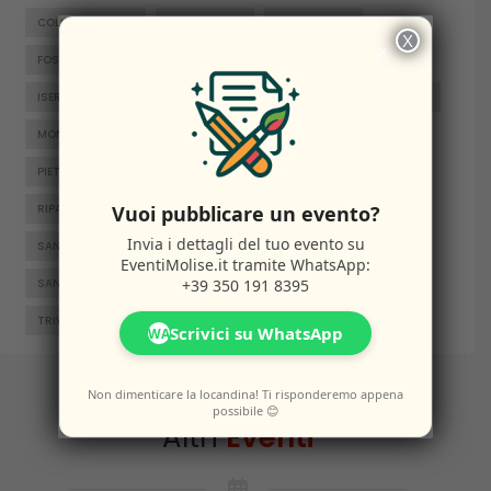
COLLE D'ANCHISE
COLLETORTO
FERRAZZANO
X
×
FOSSALTO
FROSOLONE
GAMBATESA
GUARDIAREGIA
ISERNIA
JELSI
LARINO
MACCHIAGODENA
MOLISE
MONTENERO DI BISACCIA
ORATINO
PESCHE
PIETRABBONDANTE
PIETRACATELLA
RICCIA
Vuoi pubblicare un evento?
RIPALIMOSANI
ROCCAMANDOLFI
ROTELLO
Invia i dettagli del tuo evento su
SAN GIACOMO DEGLI SCHIAVONI
SAN MASSIMO
EventiMolise.it
tramite WhatsApp:
+39 350 191 8395
SANTA CROCE DI MAGLIANO
SEPINO
TERMOLI
TRIVENTO
VENAFRO
VINCHIATURO
Scrivici su WhatsApp
WA
Non dimenticare la locandina! Ti risponderemo appena
possibile 😊
Altri
Eventi