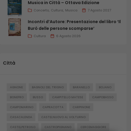
Musica in Città – Ottava Edizione
Concerto
Cultura
Musica
7 Agosto 2027
Incontri d’Autore: Presentazione del libro ‘Il
Buró delle persone scomparse’
Cultura
6 Agosto 2026
Città
AGNONE
BAGNOLI DEL TRIGNO
BARANELLO
BOJANO
BONEFRO
BUSSO
CAMPITELLO MATESE
CAMPOBASSO
CAMPOMARINO
CAPRACOTTA
CARPINONE
CASACALENDA
CASTELNUOVO AL VOLTURNO
CASTELPETROSO
CASTROPIGNANO
CERCEMAGGIORE