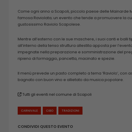
Come ogni anno a Scapoli, piccolo paese delle Mainarde Mol
famosa Raviolata; un evento che tende a promuovere la cucina 
gustosissimo Raviolo Scapolese.
Mentre all’esterno con le sue maschere, i suoi canti e balli t
all’interno della tenso struttura allestita apposta per l’event
impegnate nella preparazione e somministrazione del pregia
ripieno di formaggio, pancetta, macinato e spezie.
Il menù prevede un pasto completo a tema ‘Raviolo’, con assa
bagnato con buon vino e allietato da musica popolare.
Tutti gli eventi nel comune di Scapoli
CARNIVALE
CIBO
TRADIZIONI
CONDIVIDI QUESTO EVENTO