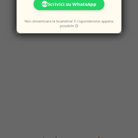
Scrivici su WhatsApp
WA
Non dimenticare la locandina! Ti risponderemo appena
possibile 😊