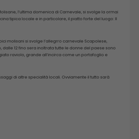
isane, l’ultima domenica di Carnevale, si svolge la ormai
tipica locale e in particolare, il piatto forte del luogo: Il
ipici molisani si svolge l’allegrro carnevale Scapolese,
o, dalle 12 fino sera inoltrata tutte le donne del paese sono
to raviolo, grande all’incirca come un portafoglio e
ggi di altre specialità locali. Ovviamente il tutto sarà