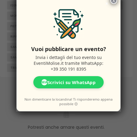
X
×
ISERNIA
JELSI
LARINO
MACCHIAGODENA
MOLISE
MONTENERO DI BISACCIA
ORATINO
PESCHE
PIETRABBONDANTE
PIETRACATELLA
RICCIA
RIPALIMOSANI
ROCCAMANDOLFI
ROTELLO
SAN GIACOMO DEGLI SCHIAVONI
SAN MASSIMO
Vuoi pubblicare un evento?
Invia i dettagli del tuo evento su
SANTA CROCE DI MAGLIANO
SEPINO
TERMOLI
EventiMolise.it
tramite WhatsApp:
TRIVENTO
VENAFRO
VINCHIATURO
+39 350 191 8395
Scrivici su WhatsApp
WA
Altri
Eventi
Non dimenticare la locandina! Ti risponderemo appena
possibile 😊
Potresti anche amare questi eventi.