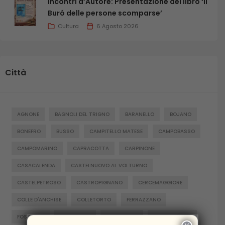
Incontri d’Autore: Presentazione del libro ‘Il
Buró delle persone scomparse’
Cultura
6 Agosto 2026
Città
AGNONE
BAGNOLI DEL TRIGNO
BARANELLO
BOJANO
BONEFRO
BUSSO
CAMPITELLO MATESE
CAMPOBASSO
CAMPOMARINO
CAPRACOTTA
CARPINONE
CASACALENDA
CASTELNUOVO AL VOLTURNO
CASTELPETROSO
CASTROPIGNANO
CERCEMAGGIORE
COLLE D'ANCHISE
COLLETORTO
FERRAZZANO
FOSSALTO
FROSOLONE
GAMBATESA
GUARDIAREGIA