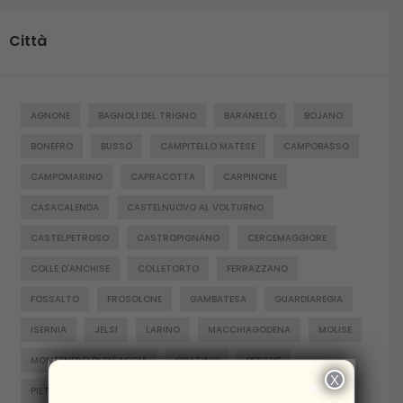
Città
AGNONE
BAGNOLI DEL TRIGNO
BARANELLO
BOJANO
BONEFRO
BUSSO
CAMPITELLO MATESE
CAMPOBASSO
CAMPOMARINO
CAPRACOTTA
CARPINONE
CASACALENDA
CASTELNUOVO AL VOLTURNO
CASTELPETROSO
CASTROPIGNANO
CERCEMAGGIORE
COLLE D'ANCHISE
COLLETORTO
FERRAZZANO
FOSSALTO
FROSOLONE
GAMBATESA
GUARDIAREGIA
ISERNIA
JELSI
LARINO
MACCHIAGODENA
MOLISE
MONTENERO DI BISACCIA
ORATINO
PESCHE
X
×
PIETRABBONDANTE
PIETRACATELLA
RICCIA