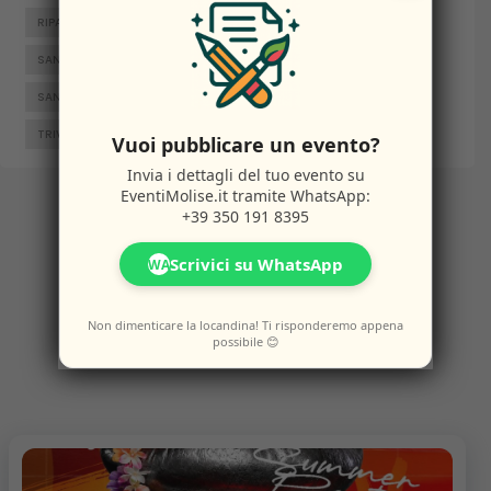
RIPALIMOSANI
ROCCAMANDOLFI
ROTELLO
SAN GIACOMO DEGLI SCHIAVONI
SAN MASSIMO
SANTA CROCE DI MAGLIANO
SEPINO
TERMOLI
TRIVENTO
VENAFRO
VINCHIATURO
Vuoi pubblicare un evento?
Invia i dettagli del tuo evento su
EventiMolise.it
tramite WhatsApp:
+39 350 191 8395
Altri
Eventi
Scrivici su WhatsApp
WA
Non dimenticare la locandina! Ti risponderemo appena
possibile 😊
Potresti anche amare questi eventi.