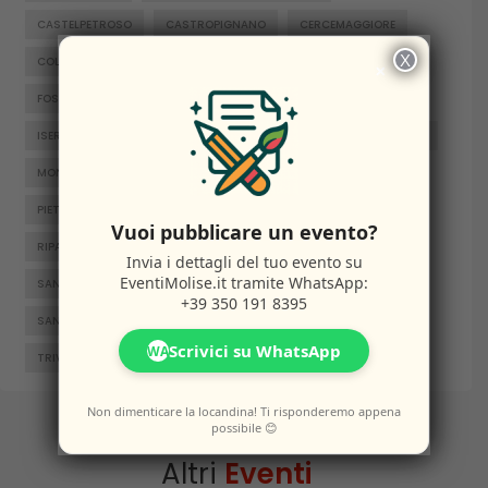
CASTELPETROSO
CASTROPIGNANO
CERCEMAGGIORE
X
COLLE D'ANCHISE
COLLETORTO
FERRAZZANO
×
FOSSALTO
FROSOLONE
GAMBATESA
GUARDIAREGIA
ISERNIA
JELSI
LARINO
MACCHIAGODENA
MOLISE
MONTENERO DI BISACCIA
ORATINO
PESCHE
PIETRABBONDANTE
PIETRACATELLA
RICCIA
Vuoi pubblicare un evento?
RIPALIMOSANI
ROCCAMANDOLFI
ROTELLO
Invia i dettagli del tuo evento su
EventiMolise.it
tramite WhatsApp:
SAN GIACOMO DEGLI SCHIAVONI
SAN MASSIMO
+39 350 191 8395
SANTA CROCE DI MAGLIANO
SEPINO
TERMOLI
Scrivici su WhatsApp
WA
TRIVENTO
VENAFRO
VINCHIATURO
Non dimenticare la locandina! Ti risponderemo appena
possibile 😊
Altri
Eventi