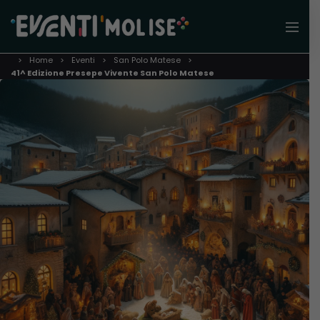
Home
Eventi
San Polo Matese
41^ Edizione Presepe Vivente San Polo Matese