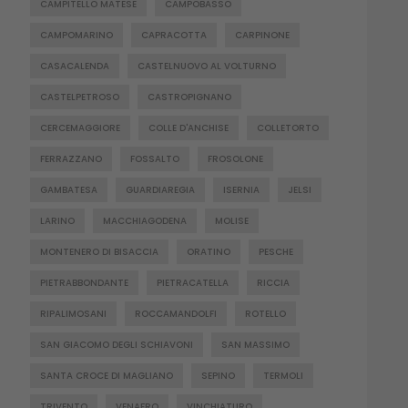
CAMPITELLO MATESE
CAMPOBASSO
CAMPOMARINO
CAPRACOTTA
CARPINONE
CASACALENDA
CASTELNUOVO AL VOLTURNO
CASTELPETROSO
CASTROPIGNANO
CERCEMAGGIORE
COLLE D'ANCHISE
COLLETORTO
FERRAZZANO
FOSSALTO
FROSOLONE
GAMBATESA
GUARDIAREGIA
ISERNIA
JELSI
LARINO
MACCHIAGODENA
MOLISE
MONTENERO DI BISACCIA
ORATINO
PESCHE
PIETRABBONDANTE
PIETRACATELLA
RICCIA
RIPALIMOSANI
ROCCAMANDOLFI
ROTELLO
SAN GIACOMO DEGLI SCHIAVONI
SAN MASSIMO
SANTA CROCE DI MAGLIANO
SEPINO
TERMOLI
TRIVENTO
VENAFRO
VINCHIATURO