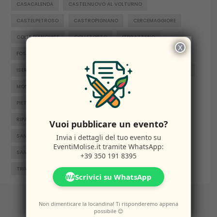
CASACALENDA
CASTELNUOVO AL VOLTURNO
CASTELPETROSO
CASTROPIGNANO
CERCEMAGGIORE
COLLE D'ANCHISE
COLLETORTO
FERRAZZANO
X
×
FOSSALTO
FROSOLONE
GAMBATESA
GUARDIAREGIA
ISERNIA
JELSI
LARINO
MACCHIAGODENA
MOLISE
MONTENERO DI BISACCIA
ORATINO
PESCHE
PIETRABBONDANTE
PIETRACATELLA
RICCIA
RIPALIMOSANI
ROCCAMANDOLFI
ROTELLO
Vuoi pubblicare un evento?
Invia i dettagli del tuo evento su
SAN GIACOMO DEGLI SCHIAVONI
SAN MASSIMO
EventiMolise.it
tramite WhatsApp:
SANTA CROCE DI MAGLIANO
SEPINO
TERMOLI
+39 350 191 8395
TRIVENTO
VENAFRO
VINCHIATURO
Scrivici su WhatsApp
WA
Non dimenticare la locandina! Ti risponderemo appena
possibile 😊