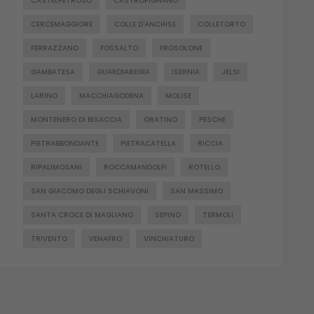
CASTELPETROSO
CASTROPIGNANO
CERCEMAGGIORE
COLLE D'ANCHISE
COLLETORTO
FERRAZZANO
FOSSALTO
FROSOLONE
GAMBATESA
GUARDIAREGIA
ISERNIA
JELSI
LARINO
MACCHIAGODENA
MOLISE
MONTENERO DI BISACCIA
ORATINO
PESCHE
PIETRABBONDANTE
PIETRACATELLA
RICCIA
RIPALIMOSANI
ROCCAMANDOLFI
ROTELLO
SAN GIACOMO DEGLI SCHIAVONI
SAN MASSIMO
SANTA CROCE DI MAGLIANO
SEPINO
TERMOLI
TRIVENTO
VENAFRO
VINCHIATURO