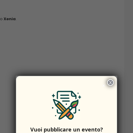
so
Xenia
.
X
×
Vuoi pubblicare un evento?