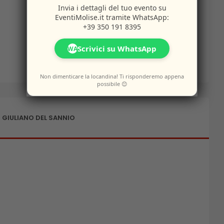
Invia i dettagli del tuo evento su
EventiMolise.it
tramite WhatsApp:
+39 350 191 8395
Scrivici su WhatsApp
WA
Non dimenticare la locandina! Ti risponderemo appena
possibile 😊
 GIULIANO DEL SANNIO