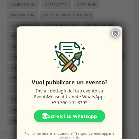
CAMPOMARINO
CAPRACOTTA
CARPINONE
CASACALENDA
CASTELNUOVO AL VOLTURNO
CASTELPETROSO
CASTROPIGNANO
CERCEMAGGIORE
X
×
COLLE D'ANCHISE
COLLETORTO
FERRAZZANO
FOSSALTO
FROSOLONE
GAMBATESA
GUARDIAREGIA
ISERNIA
JELSI
LARINO
MACCHIAGODENA
MOLISE
MONTENERO DI BISACCIA
ORATINO
PESCHE
PIETRABBONDANTE
PIETRACATELLA
RICCIA
Vuoi pubblicare un evento?
RIPALIMOSANI
ROCCAMANDOLFI
ROTELLO
Invia i dettagli del tuo evento su
EventiMolise.it
tramite WhatsApp:
SAN GIACOMO DEGLI SCHIAVONI
SAN MASSIMO
+39 350 191 8395
SANTA CROCE DI MAGLIANO
SEPINO
TERMOLI
Scrivici su WhatsApp
WA
TRIVENTO
VENAFRO
VINCHIATURO
Non dimenticare la locandina! Ti risponderemo appena
possibile 😊