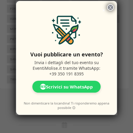
X
×
FOSSALTO
FROSOLONE
GAMBATESA
GUARDIAREGIA
ISERNIA
JELSI
LARINO
MACCHIAGODENA
MOLISE
MONTENERO DI BISACCIA
ORATINO
PESCHE
PIETRABBONDANTE
PIETRACATELLA
RICCIA
RIPALIMOSANI
ROCCAMANDOLFI
ROTELLO
Vuoi pubblicare un evento?
SAN GIACOMO DEGLI SCHIAVONI
SAN MASSIMO
Invia i dettagli del tuo evento su
EventiMolise.it
tramite WhatsApp:
SANTA CROCE DI MAGLIANO
SEPINO
TERMOLI
+39 350 191 8395
TRIVENTO
VENAFRO
VINCHIATURO
Scrivici su WhatsApp
WA
Non dimenticare la locandina! Ti risponderemo appena
possibile 😊
Altri
Eventi