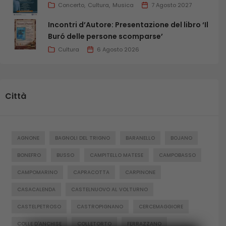
Concerto
Cultura
Musica
7 Agosto 2027
Incontri d’Autore: Presentazione del libro ‘Il
Buró delle persone scomparse’
Cultura
6 Agosto 2026
Città
AGNONE
BAGNOLI DEL TRIGNO
BARANELLO
BOJANO
BONEFRO
BUSSO
CAMPITELLO MATESE
CAMPOBASSO
CAMPOMARINO
CAPRACOTTA
CARPINONE
CASACALENDA
CASTELNUOVO AL VOLTURNO
CASTELPETROSO
CASTROPIGNANO
CERCEMAGGIORE
COLLE D'ANCHISE
COLLETORTO
FERRAZZANO