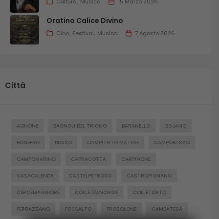
Cultura
Musica
15 Marzo 2026
Oratino Calice Divino
Cibo
Festival
Musica
7 Agosto 2026
Città
AGNONE
BAGNOLI DEL TRIGNO
BARANELLO
BOJANO
BONEFRO
BUSSO
CAMPITELLO MATESE
CAMPOBASSO
CAMPOMARINO
CAPRACOTTA
CARPINONE
CASACALENDA
CASTELPETROSO
CASTROPIGNANO
CERCEMAGGIORE
COLLE D'ANCHISE
COLLETORTO
FERRAZZANO
FOSSALTO
FROSOLONE
GAMBATESA