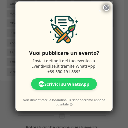
GUARDIAREGIA
ISERNIA
JELSI
LARINO
X
×
MACCHIAGODENA
MOLISE
MONTENERO DI BISACCIA
ORATINO
PESCHE
PIETRABBONDANTE
PIETRACATELLA
RICCIA
RIPALIMOSANI
ROCCAMANDOLFI
ROTELLO
SAN GIACOMO DEGLI SCHIAVONI
SAN MASSIMO
Vuoi pubblicare un evento?
SANTA CROCE DI MAGLIANO
SEPINO
TERMOLI
Invia i dettagli del tuo evento su
TORELLA DEL SANNIO
TRIVENTO
VENAFRO
EventiMolise.it
tramite WhatsApp:
+39 350 191 8395
VINCHIATURO
Scrivici su WhatsApp
WA
Altri
Eventi
Non dimenticare la locandina! Ti risponderemo appena
possibile 😊
Potresti anche amare questi eventi.