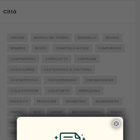
Città
AGNONE
BAGNOLI DEL TRIGNO
BARANELLO
BOJANO
BONEFRO
BUSSO
CAMPITELLO MATESE
CAMPOBASSO
CAMPOMARINO
CAPRACOTTA
CARPINONE
CASACALENDA
CASTELNUOVO AL VOLTURNO
CASTELPETROSO
CASTROPIGNANO
CERCEMAGGIORE
COLLE D'ANCHISE
COLLETORTO
FERRAZZANO
FOSSALTO
FROSOLONE
GAMBATESA
GUARDIAREGIA
ISERNIA
JELSI
LARINO
MACCHIAGODENA
MOLISE
MONTENERO DI BISACCIA
ORATINO
PESCHE
X
×
PIETRABBONDANTE
PIETRACATELLA
RICCIA