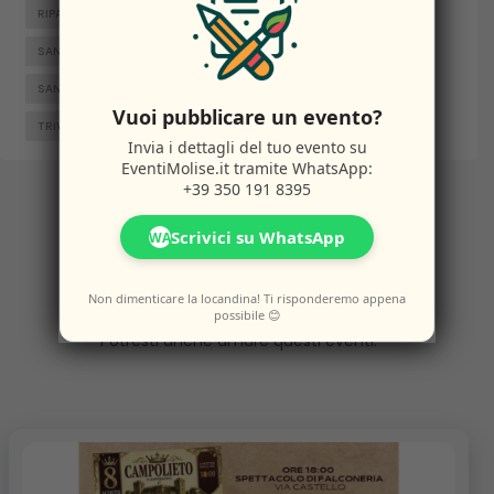
RIPALIMOSANI
ROCCAMANDOLFI
ROTELLO
SAN GIACOMO DEGLI SCHIAVONI
SAN MASSIMO
SANTA CROCE DI MAGLIANO
SEPINO
TERMOLI
Vuoi pubblicare un evento?
TRIVENTO
VENAFRO
VINCHIATURO
Invia i dettagli del tuo evento su
EventiMolise.it
tramite WhatsApp:
+39 350 191 8395
Altri
Eventi
Scrivici su WhatsApp
WA
Non dimenticare la locandina! Ti risponderemo appena
possibile 😊
Potresti anche amare questi eventi.