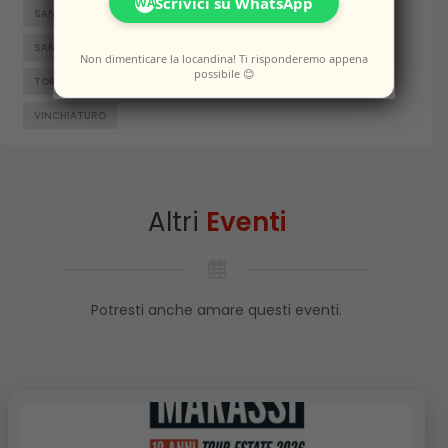
Scrivici su WhatsApp
WA
SAN GIACOMO DEGLI SCHIAVONI
SAN MASSIMO
SANTA CROCE DI MAGLIANO
SEPINO
TERMOLI
Non dimenticare la locandina! Ti risponderemo appena
possibile 😊
TORELLA DEL SANNIO
TRIVENTO
VENAFRO
VINCHIATURO
Altri
Eventi
Potresti anche amare questi eventi.