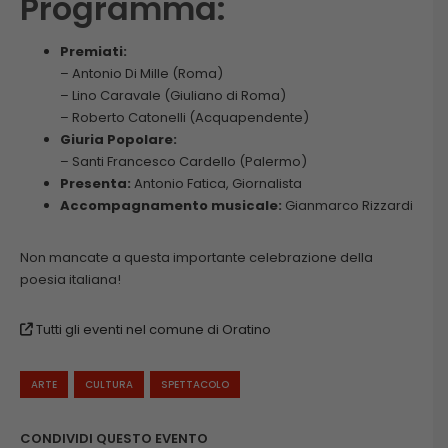
Programma:
Premiati:
– Antonio Di Mille (Roma)
– Lino Caravale (Giuliano di Roma)
– Roberto Catonelli (Acquapendente)
Giuria Popolare:
– Santi Francesco Cardello (Palermo)
Presenta:
Antonio Fatica, Giornalista
Accompagnamento musicale:
Gianmarco Rizzardi
Non mancate a questa importante celebrazione della
poesia italiana!
Tutti gli eventi nel comune di Oratino
ARTE
CULTURA
SPETTACOLO
CONDIVIDI QUESTO EVENTO