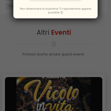
TRIVENTO
VENAFRO
VINCHIATURO
Non dimenticare la locandina! Ti risponderemo appena
possibile 😊
Altri
Eventi
Potresti anche amare questi eventi.