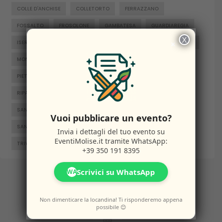
COLLE D'ANCHISE
COLLETORTO
FERRAZZANO
FOSSALTO
FROSOLONE
GAMBATESA
GUARDIAREGIA
X
×
ISERNIA
JELSI
LARINO
MACCHIAGODENA
MOLISE
MONTENERO DI BISACCIA
ORATINO
PESCHE
PIETRABBONDANTE
PIETRACATELLA
RICCIA
RIPALIMOSANI
ROCCAMANDOLFI
ROTELLO
SAN GIACOMO DEGLI SCHIAVONI
SAN MASSIMO
Vuoi pubblicare un evento?
SANTA CROCE DI MAGLIANO
SEPINO
TERMOLI
Invia i dettagli del tuo evento su
EventiMolise.it
tramite WhatsApp:
TRIVENTO
VENAFRO
VINCHIATURO
+39 350 191 8395
Scrivici su WhatsApp
WA
Altri
Eventi
Non dimenticare la locandina! Ti risponderemo appena
possibile 😊