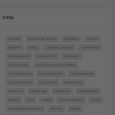
Città
AGNONE
BAGNOLI DEL TRIGNO
BARANELLO
BOJANO
BONEFRO
BUSSO
CAMPITELLO MATESE
CAMPOBASSO
CAMPOMARINO
CAPRACOTTA
CARPINONE
CASACALENDA
CASTELNUOVO AL VOLTURNO
CASTELPETROSO
CASTROPIGNANO
CERCEMAGGIORE
COLLE D'ANCHISE
COLLETORTO
FERRAZZANO
FOSSALTO
FROSOLONE
GAMBATESA
GUARDIAREGIA
ISERNIA
JELSI
LARINO
MACCHIAGODENA
MOLISE
MONTENERO DI BISACCIA
ORATINO
PESCHE