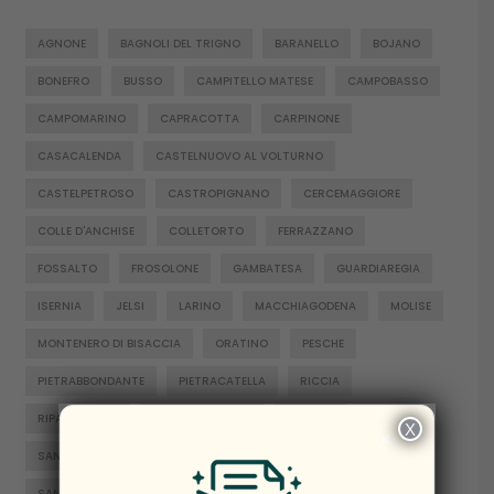
AGNONE
BAGNOLI DEL TRIGNO
BARANELLO
BOJANO
BONEFRO
BUSSO
CAMPITELLO MATESE
CAMPOBASSO
CAMPOMARINO
CAPRACOTTA
CARPINONE
CASACALENDA
CASTELNUOVO AL VOLTURNO
CASTELPETROSO
CASTROPIGNANO
CERCEMAGGIORE
COLLE D'ANCHISE
COLLETORTO
FERRAZZANO
FOSSALTO
FROSOLONE
GAMBATESA
GUARDIAREGIA
ISERNIA
JELSI
LARINO
MACCHIAGODENA
MOLISE
MONTENERO DI BISACCIA
ORATINO
PESCHE
PIETRABBONDANTE
PIETRACATELLA
RICCIA
RIPALIMOSANI
ROCCAMANDOLFI
ROTELLO
X
×
SAN GIACOMO DEGLI SCHIAVONI
SAN MASSIMO
SANTA CROCE DI MAGLIANO
SEPINO
TERMOLI