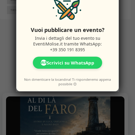
TRIVENTO
VENAFRO
VINCHIATURO
Vuoi pubblicare un evento?
Invia i dettagli del tuo evento su
Altri
Eventi
EventiMolise.it
tramite WhatsApp:
+39 350 191 8395
Scrivici su WhatsApp
WA
Potresti anche amare questi eventi.
Non dimenticare la locandina! Ti risponderemo appena
possibile 😊