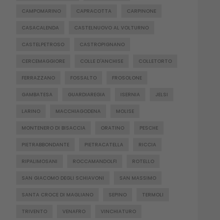
CAMPOMARINO
CAPRACOTTA
CARPINONE
CASACALENDA
CASTELNUOVO AL VOLTURNO
CASTELPETROSO
CASTROPIGNANO
CERCEMAGGIORE
COLLE D'ANCHISE
COLLETORTO
FERRAZZANO
FOSSALTO
FROSOLONE
GAMBATESA
GUARDIAREGIA
ISERNIA
JELSI
LARINO
MACCHIAGODENA
MOLISE
MONTENERO DI BISACCIA
ORATINO
PESCHE
PIETRABBONDANTE
PIETRACATELLA
RICCIA
RIPALIMOSANI
ROCCAMANDOLFI
ROTELLO
SAN GIACOMO DEGLI SCHIAVONI
SAN MASSIMO
SANTA CROCE DI MAGLIANO
SEPINO
TERMOLI
TRIVENTO
VENAFRO
VINCHIATURO