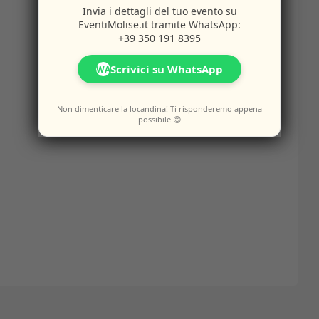
Invia i dettagli del tuo evento su
EventiMolise.it
tramite WhatsApp:
+39 350 191 8395
Scrivici su WhatsApp
WA
Non dimenticare la locandina! Ti risponderemo appena
possibile 😊