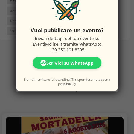
RIPALIMOSANI
ROCCAMANDOLFI
ROTELLO
SAN GIACOMO DEGLI SCHIAVONI
SAN MASSIMO
SANTA CROCE DI MAGLIANO
SEPINO
TERMOLI
Vuoi pubblicare un evento?
TRIVENTO
VENAFRO
VINCHIATURO
Invia i dettagli del tuo evento su
EventiMolise.it
tramite WhatsApp:
+39 350 191 8395
Altri
Eventi
Scrivici su WhatsApp
WA
Non dimenticare la locandina! Ti risponderemo appena
possibile 😊
Potresti anche amare questi eventi.