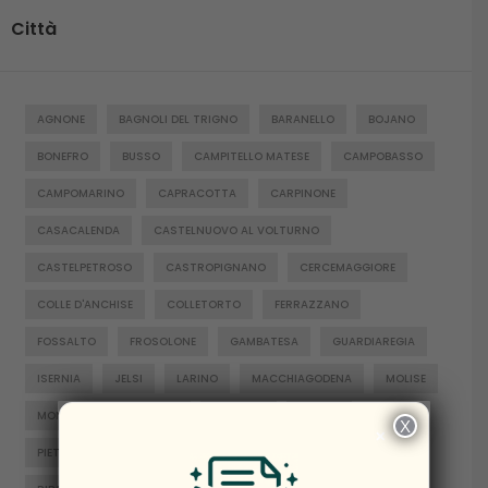
Città
AGNONE
BAGNOLI DEL TRIGNO
BARANELLO
BOJANO
BONEFRO
BUSSO
CAMPITELLO MATESE
CAMPOBASSO
CAMPOMARINO
CAPRACOTTA
CARPINONE
CASACALENDA
CASTELNUOVO AL VOLTURNO
CASTELPETROSO
CASTROPIGNANO
CERCEMAGGIORE
COLLE D'ANCHISE
COLLETORTO
FERRAZZANO
FOSSALTO
FROSOLONE
GAMBATESA
GUARDIAREGIA
ISERNIA
JELSI
LARINO
MACCHIAGODENA
MOLISE
MONTENERO DI BISACCIA
ORATINO
PESCHE
X
×
PIETRABBONDANTE
PIETRACATELLA
RICCIA