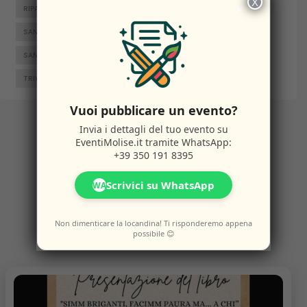
X
×
RIPALIMOSANI
ROCCAMANDOLFI
ROTELLO
SAN GIACOMO DEGLI SCHIAVONI
SAN MASSIMO
SANTA CROCE DI MAGLIANO
SEPINO
TERMOLI
TRIVENTO
VENAFRO
VINCHIATURO
Vuoi pubblicare un evento?
Invia i dettagli del tuo evento su
EventiMolise.it
tramite WhatsApp:
Altri
Eventi
+39 350 191 8395
Scrivici su WhatsApp
WA
Potresti anche amare questi eventi.
Non dimenticare la locandina! Ti risponderemo appena
possibile 😊