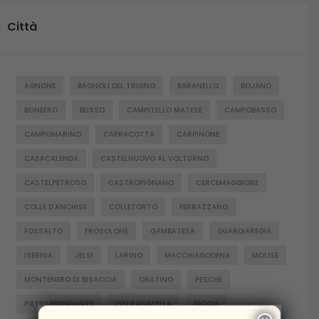
Città
AGNONE
BAGNOLI DEL TRIGNO
BARANELLO
BOJANO
BONEFRO
BUSSO
CAMPITELLO MATESE
CAMPOBASSO
CAMPOMARINO
CAPRACOTTA
CARPINONE
CASACALENDA
CASTELNUOVO AL VOLTURNO
CASTELPETROSO
CASTROPIGNANO
CERCEMAGGIORE
COLLE D'ANCHISE
COLLETORTO
FERRAZZANO
FOSSALTO
FROSOLONE
GAMBATESA
GUARDIAREGIA
ISERNIA
JELSI
LARINO
MACCHIAGODENA
MOLISE
MONTENERO DI BISACCIA
ORATINO
PESCHE
PIETRABBONDANTE
PIETRACATELLA
RICCIA