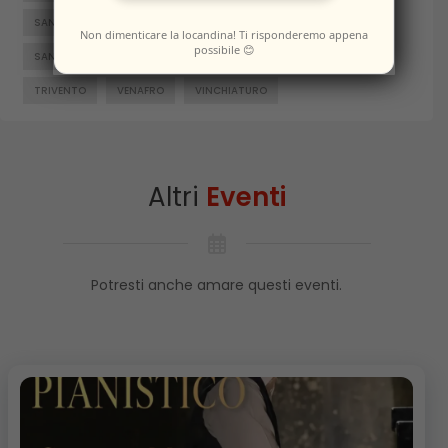
SAN GIACOMO DEGLI SCHIAVONI
SAN MASSIMO
Non dimenticare la locandina! Ti risponderemo appena
possibile 😊
SANTA CROCE DI MAGLIANO
SEPINO
TERMOLI
TRIVENTO
VENAFRO
VINCHIATURO
Altri
Eventi
Potresti anche amare questi eventi.