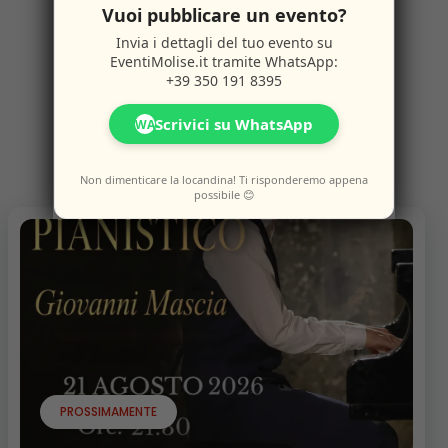
Vuoi pubblicare un evento?
Altri
Eventi
Invia i dettagli del tuo evento su
EventiMolise.it
tramite WhatsApp:
+39 350 191 8395
Scrivici su WhatsApp
WA
Potresti anche amare questi eventi.
Non dimenticare la locandina! Ti risponderemo appena
possibile 😊
PROSSIMAMENTE