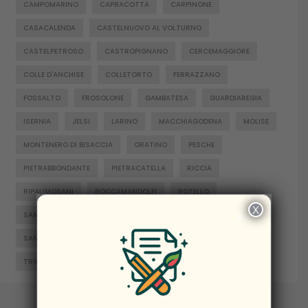
CAMPOMARINO
CAPRACOTTA
CARPINONE
CASACALENDA
CASTELNUOVO AL VOLTURNO
CASTELPETROSO
CASTROPIGNANO
CERCEMAGGIORE
COLLE D'ANCHISE
COLLETORTO
FERRAZZANO
FOSSALTO
FROSOLONE
GAMBATESA
GUARDIAREGIA
ISERNIA
JELSI
LARINO
MACCHIAGODENA
MOLISE
MONTENERO DI BISACCIA
ORATINO
PESCHE
PIETRABBONDANTE
PIETRACATELLA
RICCIA
RIPALIMOSANI
ROCCAMANDOLFI
ROTELLO
X
×
SAN GIACOMO DEGLI SCHIAVONI
SAN MASSIMO
SANTA CROCE DI MAGLIANO
SEPINO
TERMOLI
TRIVENTO
VENAFRO
VINCHIATURO