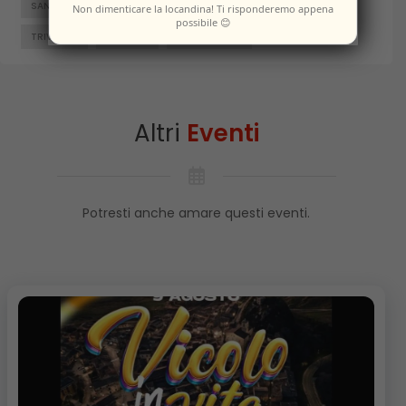
SANTA CROCE DI MAGLIANO
SEPINO
TERMOLI
Non dimenticare la locandina! Ti risponderemo appena
possibile 😊
TRIVENTO
VENAFRO
VINCHIATURO
Altri
Eventi
Potresti anche amare questi eventi.