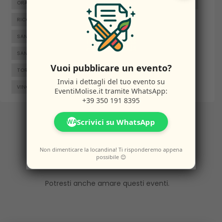
ORATINO
PESCHE
PIETRABBONDANTE
PIETRACATELLA
RICCIA
RIPALIMOSANI
ROCCAMANDOLFI
ROTELLO
SAN GIACOMO DEGLI SCHIAVONI
SAN MASSIMO
SANTA CROCE DI MAGLIANO
SEPINO
TERMOLI
Vuoi pubblicare un evento?
TORELLA DEL SANNIO
TRIVENTO
VENAFRO
Invia i dettagli del tuo evento su
VINCHIATURO
EventiMolise.it
tramite WhatsApp:
+39 350 191 8395
Scrivici su WhatsApp
WA
Altri
Eventi
Non dimenticare la locandina! Ti risponderemo appena
possibile 😊
Potresti anche amare questi eventi.