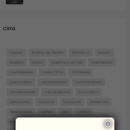
Città
AGNONE
BAGNOLI DEL TRIGNO
BARANELLO
BOJANO
BONEFRO
BUSSO
CAMPITELLO MATESE
CAMPOBASSO
CAMPOMARINO
CAPRACOTTA
CARPINONE
CASACALENDA
CASTELPETROSO
CASTROPIGNANO
CERCEMAGGIORE
COLLE D'ANCHISE
COLLETORTO
FERRAZZANO
FOSSALTO
FROSOLONE
GAMBATESA
GUARDIAREGIA
ISERNIA
JELSI
LARINO
MACCHIAGODENA
MOLISE
MONTENERO DI BISACCIA
X
×