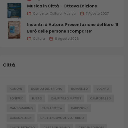
Musica in Città – Ottava Edizione
Concerto
Cultura
Musica
7 Agosto 2027
Incontri d’Autore: Presentazione del libro ‘Il
Buró delle persone scomparse’
Cultura
6 Agosto 2026
Città
AGNONE
BAGNOLI DEL TRIGNO
BARANELLO
BOJANO
BONEFRO
BUSSO
CAMPITELLO MATESE
CAMPOBASSO
CAMPOMARINO
CAPRACOTTA
CARPINONE
CASACALENDA
CASTELNUOVO AL VOLTURNO
CASTELPETROSO
CASTROPIGNANO
CERCEMAGGIORE