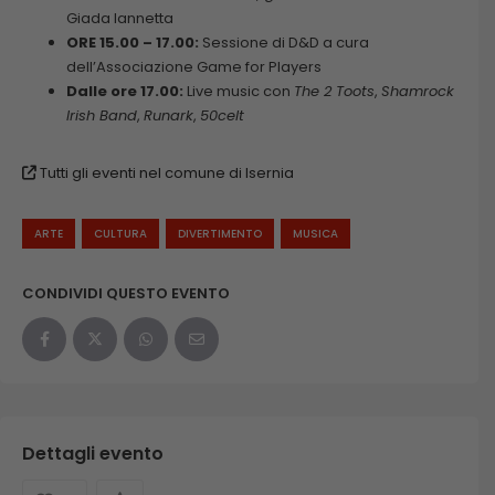
Giada Iannetta
ORE 15.00 – 17.00:
Sessione di D&D a cura
dell’Associazione Game for Players
Dalle ore 17.00:
Live music con
The 2 Toots
,
Shamrock
Irish Band
,
Runark
,
50celt
Tutti gli eventi nel comune di Isernia
ARTE
CULTURA
DIVERTIMENTO
MUSICA
CONDIVIDI QUESTO EVENTO
Dettagli evento