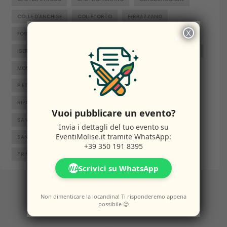
COLLE D'ANCHISE
COLLETORTO
FERRAZZANO
X
FOSSALTO
FROSOLONE
GAMBATESA
GUARDIAREGIA
×
ISERNIA
JELSI
LARINO
MACCHIAGODENA
MOLISE
MONTENERO DI BISACCIA
ORATINO
PESCHE
PIETRABBONDANTE
PIETRACATELLA
RICCIA
RIPALIMOSANI
ROCCAMANDOLFI
ROTELLO
Vuoi pubblicare un evento?
SAN GIACOMO DEGLI SCHIAVONI
SAN MASSIMO
Invia i dettagli del tuo evento su
EventiMolise.it
tramite WhatsApp:
SANTA CROCE DI MAGLIANO
SEPINO
TERMOLI
+39 350 191 8395
TRIVENTO
VENAFRO
VINCHIATURO
Scrivici su WhatsApp
WA
Non dimenticare la locandina! Ti risponderemo appena
Altri
Eventi
possibile 😊