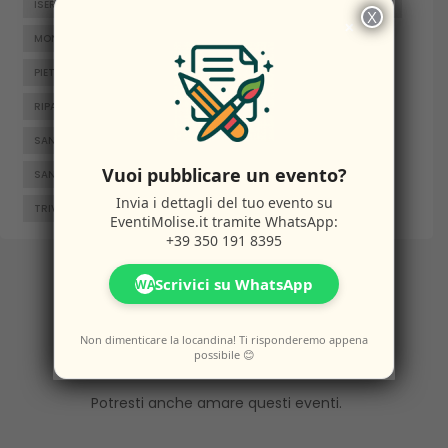
ISERNIA
JELSI
LARINO
MACCHIAGODENA
MOLISE
X
×
MONTENERO DI BISACCIA
ORATINO
PESCHE
PIETRABBONDANTE
PIETRACATELLA
RICCIA
RIPALIMOSANI
ROCCAMANDOLFI
ROTELLO
SAN GIACOMO DEGLI SCHIAVONI
SAN MASSIMO
Vuoi pubblicare un evento?
SANTA CROCE DI MAGLIANO
SEPINO
TERMOLI
Invia i dettagli del tuo evento su
TRIVENTO
VENAFRO
VINCHIATURO
EventiMolise.it
tramite WhatsApp:
+39 350 191 8395
Scrivici su WhatsApp
WA
Altri
Eventi
Non dimenticare la locandina! Ti risponderemo appena
possibile 😊
Potresti anche amare questi eventi.