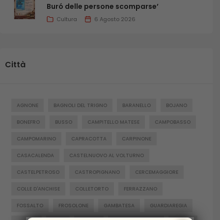
Buró delle persone scomparse’
Cultura
6 Agosto 2026
Città
AGNONE
BAGNOLI DEL TRIGNO
BARANELLO
BOJANO
BONEFRO
BUSSO
CAMPITELLO MATESE
CAMPOBASSO
CAMPOMARINO
CAPRACOTTA
CARPINONE
CASACALENDA
CASTELNUOVO AL VOLTURNO
CASTELPETROSO
CASTROPIGNANO
CERCEMAGGIORE
COLLE D'ANCHISE
COLLETORTO
FERRAZZANO
FOSSALTO
FROSOLONE
GAMBATESA
GUARDIAREGIA