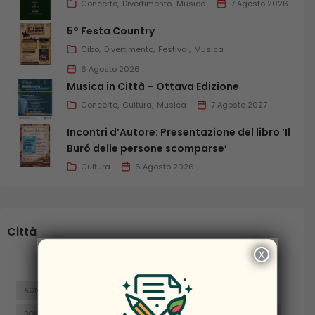
Concerto
Divertimento
Musica
7 Agosto 2026
5° Festa Country
Cibo
Divertimento
Festival
Musica
6 Agosto 2026
Musica in Città – Ottava Edizione
Concerto
Cultura
Musica
7 Agosto 2027
Incontri d’Autore: Presentazione del libro ‘Il
Buró delle persone scomparse’
Cultura
6 Agosto 2026
Città
X
×
AGNONE
BAGNOLI DEL TRIGNO
BARANELLO
BOJANO
BONEFRO
BUSSO
CAMPITELLO MATESE
CAMPOBASSO