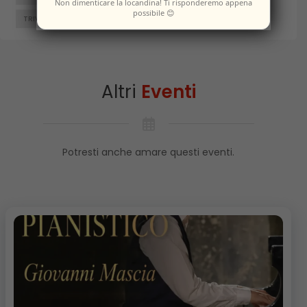
Non dimenticare la locandina! Ti risponderemo appena
possibile 😊
TRIVENTO
VENAFRO
VINCHIATURO
Altri
Eventi
Potresti anche amare questi eventi.