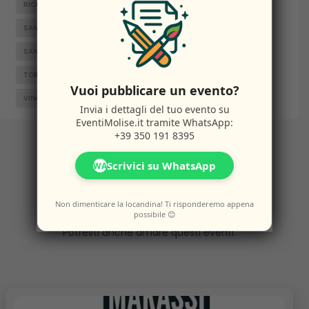
RICCIA
RIPALIMOSANI
ROCCAMANDOLFI
ROTELLO
SAN GIACOMO DEGLI SCHIAVONI
SAN MASSIMO
SANTA CROCE DI MAGLIANO
SEPINO
TERMOLI
TORELLA DEL SANNIO
TRIVENTO
VENAFRO
Vuoi pubblicare un evento?
VINCHIATURO
Invia i dettagli del tuo evento su
EventiMolise.it
tramite WhatsApp:
+39 350 191 8395
Scrivici su WhatsApp
Altri
Eventi
WA
Non dimenticare la locandina! Ti risponderemo appena
possibile 😊
Potresti anche amare questi eventi.