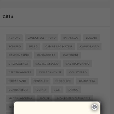
Città
AGNONE
BAGNOLI DEL TRIGNO
BARANELLO
BOJANO
BONEFRO
BUSSO
CAMPITELLO MATESE
CAMPOBASSO
CAMPOMARINO
CAPRACOTTA
CARPINONE
CASACALENDA
CASTELPETROSO
CASTROPIGNANO
CERCEMAGGIORE
COLLE D'ANCHISE
COLLETORTO
FERRAZZANO
FOSSALTO
FROSOLONE
GAMBATESA
GUARDIAREGIA
ISERNIA
JELSI
LARINO
MACCHIAGODENA
MOLISE
MONTENERO DI BISACCIA
X
ORATINO
PESCHE
PIETRABBONDANTE
PIETRACATELLA
×