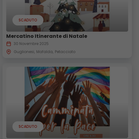
SCADUTO
Mercatino Itinerante di Natale
30 Novembre 2025
Guglionesi
Mafalda
Petacciato
SCADUTO