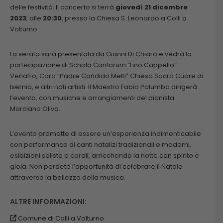
delle festività. Il concerto si terrà
giovedì 21 dicembre
2023
, alle
20:30
, presso la Chiesa S. Leonardo a Colli a
Volturno.
La serata sarà presentata da Gianni Di Chiaro e vedrà la
partecipazione di Schola Cantorum “Lino Cappello”
Venafro, Coro “Padre Candido Melfi” Chiesa Sacro Cuore di
Isernia, e altri noti artisti. Il Maestro Fabio Palumbo dirigerà
l’evento, con musiche e arrangiamenti del pianista
Marciano Oliva.
L’evento promette di essere un’esperienza indimenticabile
con performance di canti natalizi tradizionali e moderni,
esibizioni soliste e corali, arricchendo la notte con spirito e
gioia. Non perdete l’opportunità di celebrare il Natale
attraverso la bellezza della musica.
ALTRE INFORMAZIONI:
Comune di Colli a Volturno