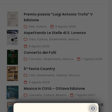
Premio poesia “Luigi Antonio Trofa” V
Edizione
Arte
Cultura
9 Agosto 2026
Aspettando Le Stelle di S. Lorenzo
Cibo
Cultura
Divertimento
Musica
8 Agosto 2026
Concerto dei Folli
Concerto
Divertimento
Musica
7 Agosto 2026
5° Festa Country
Cibo
Divertimento
Festival
Musica
6 Agosto 2026
Musica in Città – Ottava Edizione
Concerto
Cultura
Musica
7 Agosto 2027
Incontri d’Autore: Presentazione del libro ‘Il
X
×
Buró delle persone scomparse’