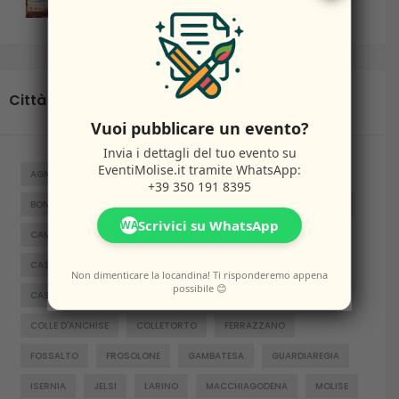
Cultura
6 Agosto 2026
Città
Vuoi pubblicare un evento?
Invia i dettagli del tuo evento su
EventiMolise.it
tramite WhatsApp:
AGNONE
BAGNOLI DEL TRIGNO
BARANELLO
BOJANO
+39 350 191 8395
BONEFRO
BUSSO
CAMPITELLO MATESE
CAMPOBASSO
Scrivici su WhatsApp
WA
CAMPOMARINO
CAPRACOTTA
CARPINONE
CASACALENDA
CASTELNUOVO AL VOLTURNO
Non dimenticare la locandina! Ti risponderemo appena
possibile 😊
CASTELPETROSO
CASTROPIGNANO
CERCEMAGGIORE
COLLE D'ANCHISE
COLLETORTO
FERRAZZANO
FOSSALTO
FROSOLONE
GAMBATESA
GUARDIAREGIA
ISERNIA
JELSI
LARINO
MACCHIAGODENA
MOLISE