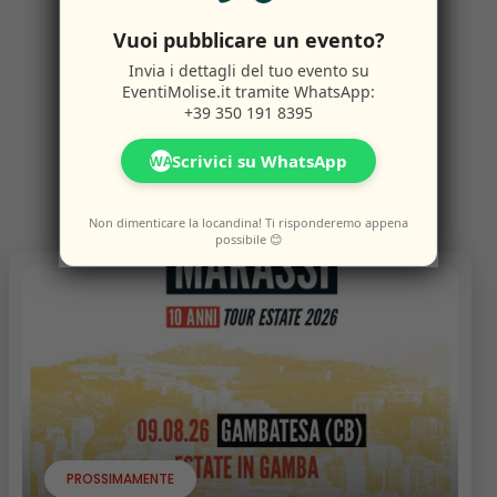
Vuoi pubblicare un evento?
Altri
Eventi
Invia i dettagli del tuo evento su
EventiMolise.it
tramite WhatsApp:
+39 350 191 8395
Scrivici su WhatsApp
WA
Potresti anche amare questi eventi.
Non dimenticare la locandina! Ti risponderemo appena
possibile 😊
PROSSIMAMENTE