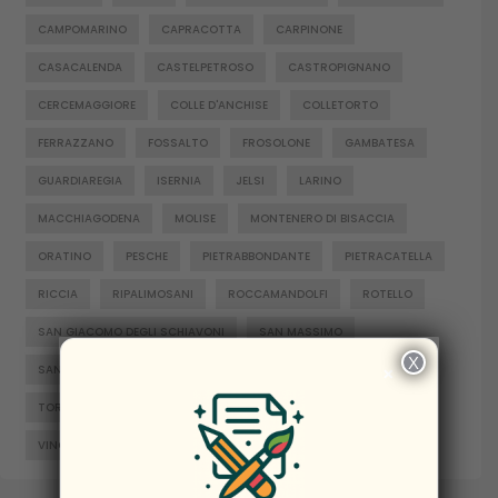
CAMPOMARINO
CAPRACOTTA
CARPINONE
CASACALENDA
CASTELPETROSO
CASTROPIGNANO
CERCEMAGGIORE
COLLE D'ANCHISE
COLLETORTO
FERRAZZANO
FOSSALTO
FROSOLONE
GAMBATESA
GUARDIAREGIA
ISERNIA
JELSI
LARINO
MACCHIAGODENA
MOLISE
MONTENERO DI BISACCIA
ORATINO
PESCHE
PIETRABBONDANTE
PIETRACATELLA
RICCIA
RIPALIMOSANI
ROCCAMANDOLFI
ROTELLO
SAN GIACOMO DEGLI SCHIAVONI
SAN MASSIMO
X
×
SANTA CROCE DI MAGLIANO
SEPINO
TERMOLI
TORELLA DEL SANNIO
TRIVENTO
VENAFRO
VINCHIATURO