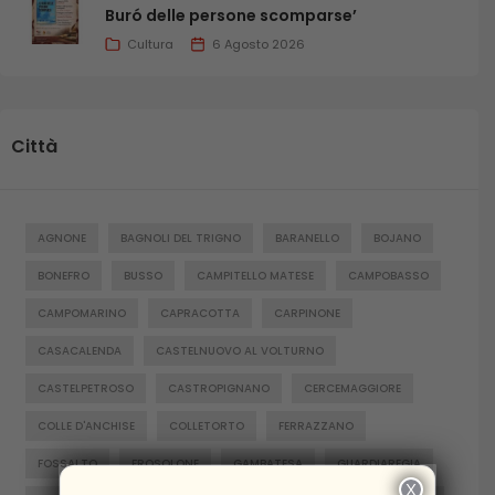
Buró delle persone scomparse’
Cultura
6 Agosto 2026
Città
AGNONE
BAGNOLI DEL TRIGNO
BARANELLO
BOJANO
BONEFRO
BUSSO
CAMPITELLO MATESE
CAMPOBASSO
CAMPOMARINO
CAPRACOTTA
CARPINONE
CASACALENDA
CASTELNUOVO AL VOLTURNO
CASTELPETROSO
CASTROPIGNANO
CERCEMAGGIORE
COLLE D'ANCHISE
COLLETORTO
FERRAZZANO
FOSSALTO
FROSOLONE
GAMBATESA
GUARDIAREGIA
X