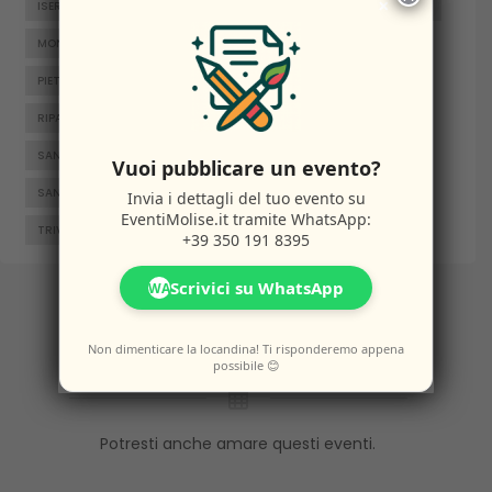
×
ISERNIA
JELSI
LARINO
MACCHIAGODENA
MOLISE
MONTENERO DI BISACCIA
ORATINO
PESCHE
PIETRABBONDANTE
PIETRACATELLA
RICCIA
RIPALIMOSANI
ROCCAMANDOLFI
ROTELLO
SAN GIACOMO DEGLI SCHIAVONI
SAN MASSIMO
Vuoi pubblicare un evento?
SANTA CROCE DI MAGLIANO
SEPINO
TERMOLI
Invia i dettagli del tuo evento su
EventiMolise.it
tramite WhatsApp:
TRIVENTO
VENAFRO
VINCHIATURO
+39 350 191 8395
Scrivici su WhatsApp
WA
Altri
Eventi
Non dimenticare la locandina! Ti risponderemo appena
possibile 😊
Potresti anche amare questi eventi.