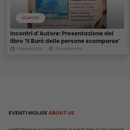
SCADUTO
Incontri d’Autore: Presentazione del
libro ‘Il Buró delle persone scomparse’
6 Agosto 2026
Campomarino
EVENTI MOLISE
ABOUT US
Eventi Molise è un aggregatore di eventi della nostra regione.