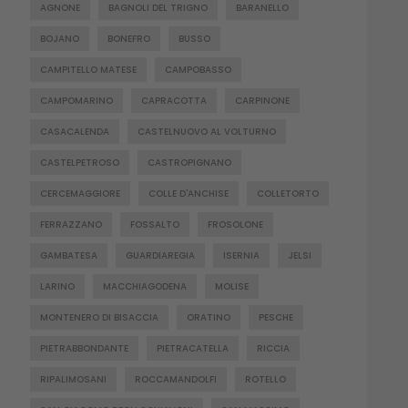
AGNONE
BAGNOLI DEL TRIGNO
BARANELLO
BOJANO
BONEFRO
BUSSO
CAMPITELLO MATESE
CAMPOBASSO
CAMPOMARINO
CAPRACOTTA
CARPINONE
CASACALENDA
CASTELNUOVO AL VOLTURNO
CASTELPETROSO
CASTROPIGNANO
CERCEMAGGIORE
COLLE D'ANCHISE
COLLETORTO
FERRAZZANO
FOSSALTO
FROSOLONE
GAMBATESA
GUARDIAREGIA
ISERNIA
JELSI
LARINO
MACCHIAGODENA
MOLISE
MONTENERO DI BISACCIA
ORATINO
PESCHE
PIETRABBONDANTE
PIETRACATELLA
RICCIA
RIPALIMOSANI
ROCCAMANDOLFI
ROTELLO