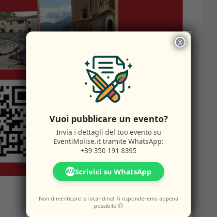
X
×
Vuoi pubblicare un evento?
Invia i dettagli del tuo evento su
EventiMolise.it
tramite WhatsApp:
+39 350 191 8395
Scrivici su WhatsApp
WA
Non dimenticare la locandina! Ti risponderemo appena
possibile 😊