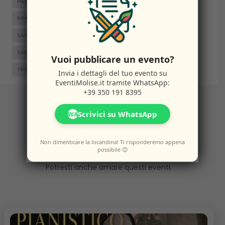
PIETRABBONDANTE
PIETRACATELLA
RICCIA
RIPALIMOSANI
ROCCAMANDOLFI
ROTELLO
SAN GIACOMO DEGLI SCHIAVONI
SAN MASSIMO
SANTA CROCE DI MAGLIANO
SEPINO
TERMOLI
Vuoi pubblicare un evento?
TRIVENTO
VENAFRO
VINCHIATURO
Invia i dettagli del tuo evento su
EventiMolise.it
tramite WhatsApp:
+39 350 191 8395
Scrivici su WhatsApp
WA
Altri
Eventi
Non dimenticare la locandina! Ti risponderemo appena
possibile 😊
Potresti anche amare questi eventi.