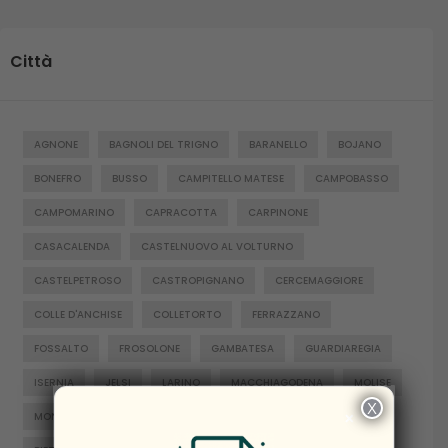
Città
AGNONE
BAGNOLI DEL TRIGNO
BARANELLO
BOJANO
BONEFRO
BUSSO
CAMPITELLO MATESE
CAMPOBASSO
CAMPOMARINO
CAPRACOTTA
CARPINONE
CASACALENDA
CASTELNUOVO AL VOLTURNO
CASTELPETROSO
CASTROPIGNANO
CERCEMAGGIORE
COLLE D'ANCHISE
COLLETORTO
FERRAZZANO
FOSSALTO
FROSOLONE
GAMBATESA
GUARDIAREGIA
ISERNIA
JELSI
LARINO
MACCHIAGODENA
MOLISE
X
×
MONTENERO DI BISACCIA
ORATINO
PESCHE