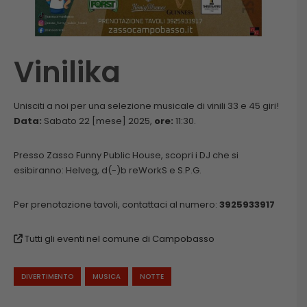
Vinilika
Unisciti a noi per una selezione musicale di vinili 33 e 45 giri!
Data:
Sabato 22 [mese] 2025,
ore:
11:30.
Presso Zasso Funny Public House, scopri i DJ che si
esibiranno: Helveg, d(-)b reWorkS e S.P.G.
Per prenotazione tavoli, contattaci al numero:
3925933917
Tutti gli eventi nel comune di Campobasso
DIVERTIMENTO
MUSICA
NOTTE