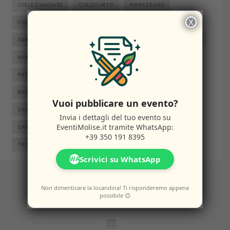
COLLE D'ANCHISE
COLLETORTO
FERRAZZANO
X
FOSSALTO
FROSOLONE
GAMBATESA
GUARDIAREGIA
×
ISERNIA
JELSI
LARINO
MACCHIAGODENA
MOLISE
MONTENERO DI BISACCIA
ORATINO
PESCHE
PIETRABBONDANTE
PIETRACATELLA
RICCIA
RIPALIMOSANI
ROCCAMANDOLFI
ROTELLO
Vuoi pubblicare un evento?
SAN GIACOMO DEGLI SCHIAVONI
SAN MASSIMO
Invia i dettagli del tuo evento su
EventiMolise.it
tramite WhatsApp:
SANTA CROCE DI MAGLIANO
SEPINO
TERMOLI
+39 350 191 8395
TRIVENTO
VENAFRO
VINCHIATURO
Scrivici su WhatsApp
WA
Non dimenticare la locandina! Ti risponderemo appena
Altri
Eventi
possibile 😊