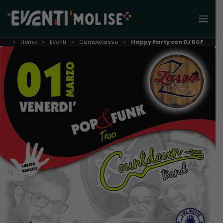
Home
Eventi
Campobasso
Happy Party con DJ RCF