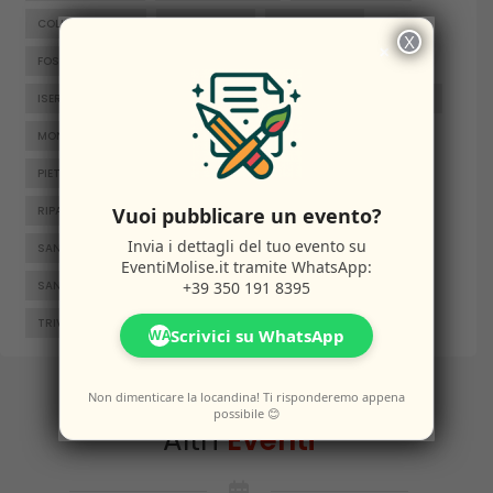
COLLE D'ANCHISE
COLLETORTO
FERRAZZANO
X
×
FOSSALTO
FROSOLONE
GAMBATESA
GUARDIAREGIA
ISERNIA
JELSI
LARINO
MACCHIAGODENA
MOLISE
MONTENERO DI BISACCIA
ORATINO
PESCHE
PIETRABBONDANTE
PIETRACATELLA
RICCIA
Vuoi pubblicare un evento?
RIPALIMOSANI
ROCCAMANDOLFI
ROTELLO
Invia i dettagli del tuo evento su
SAN GIACOMO DEGLI SCHIAVONI
SAN MASSIMO
EventiMolise.it
tramite WhatsApp:
+39 350 191 8395
SANTA CROCE DI MAGLIANO
SEPINO
TERMOLI
TRIVENTO
VENAFRO
VINCHIATURO
Scrivici su WhatsApp
WA
Non dimenticare la locandina! Ti risponderemo appena
possibile 😊
Altri
Eventi