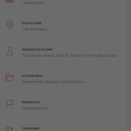
1 Marzo 2024
POSIZIONE
Campobasso
ORGANIZZATORE
Countdown Band
DJ RCF
Zasso Funny Public House
CATEGORIA
Divertimento
Musica
Vita Notturna
INDIRIZZO
Campobasso
TELEFONO