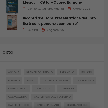
Musica in Città – Ottava Edizione
Concerto
Cultura
Musica
7 Agosto 2027
Incontri d’Autore: Presentazione del libro ‘Il
Buró delle persone scomparse’
Cultura
6 Agosto 2026
Città
AGNONE
BAGNOLI DEL TRIGNO
BARANELLO
BOJANO
BONEFRO
BUSSO
CAMPITELLO MATESE
CAMPOBASSO
CAMPOMARINO
CAPRACOTTA
CARPINONE
CASACALENDA
CASTELNUOVO AL VOLTURNO
CASTELPETROSO
CASTROPIGNANO
CERCEMAGGIORE