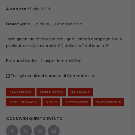
A che ora?
Dalle 21:30
Dove?
@the__oldway_, Campobasso
Tanti giochi da tavolo per tutti i gusti, ottima compagnia e le
prelibatezze (e la cordialità!) dello staff del locale 🍻
Prepara i dadi e… ti aspettiamo! 🎲🍻🥪
Tutti gli eventi nel comune di Campobasso
CAMPOBASSO
DIVERTIMENTO
GAMENIGHT
GIOCHIDATAVOLO
MOLISE
SOTTOMONTE
THEOLDWAYPUB
CONDIVIDI QUESTO EVENTO