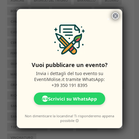
AGNONE
BAGNOLI DEL TRIGNO
BARANELLO
BOJANO
X
×
BONEFRO
BUSSO
CAMPITELLO MATESE
CAMPOBASSO
CAMPOMARINO
CAPRACOTTA
CARPINONE
CASACALENDA
CASTELPETROSO
CASTROPIGNANO
CERCEMAGGIORE
COLLE D'ANCHISE
COLLETORTO
Vuoi pubblicare un evento?
FERRAZZANO
FOSSALTO
FROSOLONE
GAMBATESA
Invia i dettagli del tuo evento su
GUARDIAREGIA
ISERNIA
JELSI
LARINO
EventiMolise.it
tramite WhatsApp:
+39 350 191 8395
MACCHIAGODENA
MOLISE
MONTENERO DI BISACCIA
Scrivici su WhatsApp
ORATINO
PESCHE
PIETRABBONDANTE
PIETRACATELLA
WA
RICCIA
RIPALIMOSANI
ROCCAMANDOLFI
ROTELLO
Non dimenticare la locandina! Ti risponderemo appena
SAN GIACOMO DEGLI SCHIAVONI
SAN MASSIMO
possibile 😊
SANTA CROCE DI MAGLIANO
SEPINO
TERMOLI