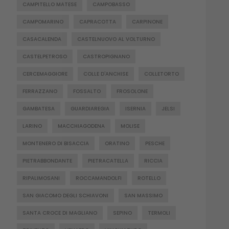
CAMPITELLO MATESE
CAMPOBASSO
CAMPOMARINO
CAPRACOTTA
CARPINONE
CASACALENDA
CASTELNUOVO AL VOLTURNO
CASTELPETROSO
CASTROPIGNANO
CERCEMAGGIORE
COLLE D'ANCHISE
COLLETORTO
FERRAZZANO
FOSSALTO
FROSOLONE
GAMBATESA
GUARDIAREGIA
ISERNIA
JELSI
LARINO
MACCHIAGODENA
MOLISE
MONTENERO DI BISACCIA
ORATINO
PESCHE
PIETRABBONDANTE
PIETRACATELLA
RICCIA
RIPALIMOSANI
ROCCAMANDOLFI
ROTELLO
SAN GIACOMO DEGLI SCHIAVONI
SAN MASSIMO
SANTA CROCE DI MAGLIANO
SEPINO
TERMOLI