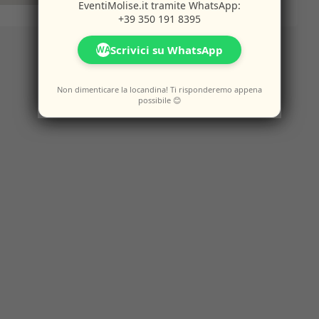
EventiMolise.it
tramite WhatsApp:
+39 350 191 8395
Scrivici su WhatsApp
WA
Non dimenticare la locandina! Ti risponderemo appena
possibile 😊