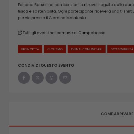
Falcone Borsellino con iscrizioni e ritrovo, seguito dalla part
fisica e sostenibilità. Ogni partecipante riceverà una t-shir
pic nic presso il Giardino Malatesta.
Tutti gli eventi nel comune di Campobasso
BICINCITTÀ
CICLISMO
EVENTI COMUNITARI
SOSTENIBILITÀ
CONDIVIDI QUESTO EVENTO
COME ARRIVARE