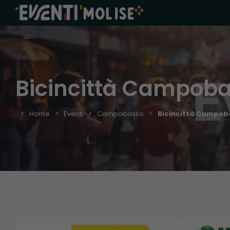
Bicincittà Campob
Home
Eventi
Campobasso
Bicincittà Campob