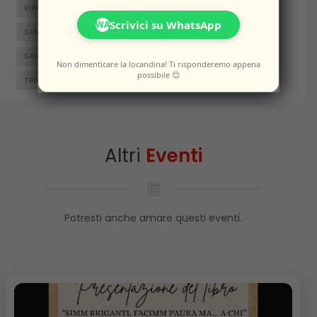
RIPALIMOSANI
ROCCAMANDOLFI
ROTELLO
Scrivici su WhatsApp
WA
SAN GIACOMO DEGLI SCHIAVONI
SAN MASSIMO
SANTA CROCE DI MAGLIANO
SEPINO
TERMOLI
Non dimenticare la locandina! Ti risponderemo appena
possibile 😊
TRIVENTO
VENAFRO
VINCHIATURO
Altri
Eventi
Potresti anche amare questi eventi.