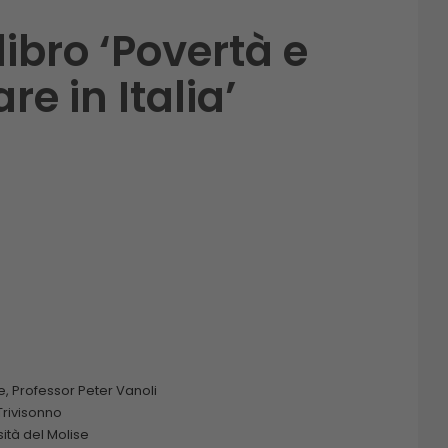
libro ‘Povertà e
e in Italia’
se, Professor Peter Vanoli
Trivisonno
ità del Molise