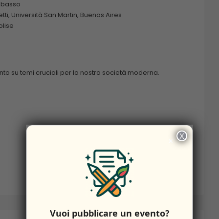
obasso
ti, Università San Martin, Buenos Aires
olise
nto su temi cruciali per la nostra società moderna.
X
×
Vuoi pubblicare un evento?