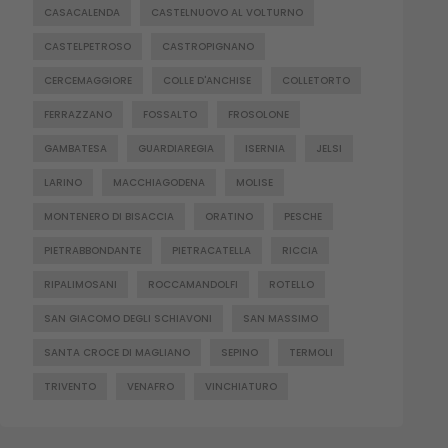
CASACALENDA
CASTELNUOVO AL VOLTURNO
CASTELPETROSO
CASTROPIGNANO
CERCEMAGGIORE
COLLE D'ANCHISE
COLLETORTO
FERRAZZANO
FOSSALTO
FROSOLONE
GAMBATESA
GUARDIAREGIA
ISERNIA
JELSI
LARINO
MACCHIAGODENA
MOLISE
MONTENERO DI BISACCIA
ORATINO
PESCHE
PIETRABBONDANTE
PIETRACATELLA
RICCIA
RIPALIMOSANI
ROCCAMANDOLFI
ROTELLO
SAN GIACOMO DEGLI SCHIAVONI
SAN MASSIMO
SANTA CROCE DI MAGLIANO
SEPINO
TERMOLI
TRIVENTO
VENAFRO
VINCHIATURO