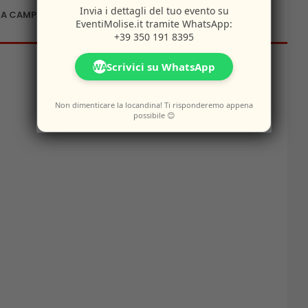
Invia i dettagli del tuo evento su
 A CAMPOBASSO
EventiMolise.it
tramite WhatsApp:
+39 350 191 8395
Scrivici su WhatsApp
WA
Non dimenticare la locandina! Ti risponderemo appena
possibile 😊