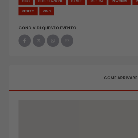
CIBO
DEGUSTAZIONE
DJ SET
MUSICA
REWORKS
R
VENETO
VINO
CONDIVIDI QUESTO EVENTO
COME ARRIVARE