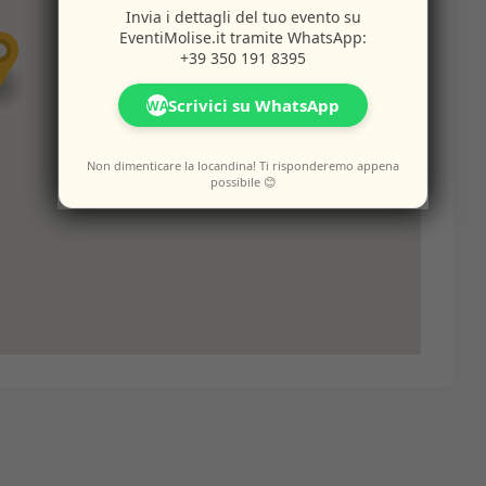
Invia i dettagli del tuo evento su
EventiMolise.it
tramite WhatsApp:
+39 350 191 8395
Scrivici su WhatsApp
WA
Non dimenticare la locandina! Ti risponderemo appena
possibile 😊