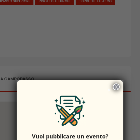
IPASSO SUPERIORE
RISOTTO AI FUNGHI
TORRE DEL FALASCO
 A CAMPOBASSO
X
×
Vuoi pubblicare un evento?