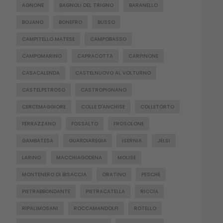
AGNONE
BAGNOLI DEL TRIGNO
BARANELLO
BOJANO
BONEFRO
BUSSO
CAMPITELLO MATESE
CAMPOBASSO
CAMPOMARINO
CAPRACOTTA
CARPINONE
CASACALENDA
CASTELNUOVO AL VOLTURNO
CASTELPETROSO
CASTROPIGNANO
CERCEMAGGIORE
COLLE D'ANCHISE
COLLETORTO
FERRAZZANO
FOSSALTO
FROSOLONE
GAMBATESA
GUARDIAREGIA
ISERNIA
JELSI
LARINO
MACCHIAGODENA
MOLISE
MONTENERO DI BISACCIA
ORATINO
PESCHE
PIETRABBONDANTE
PIETRACATELLA
RICCIA
RIPALIMOSANI
ROCCAMANDOLFI
ROTELLO