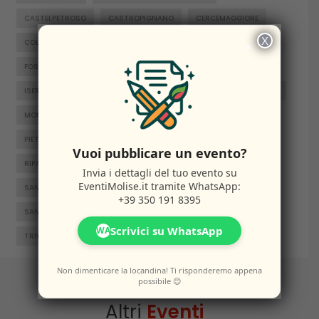
CASTELPETROSO
CASTROPIGNANO
CERCEMAGGIORE
X
COLLE D'ANCHISE
COLLETORTO
FERRAZZANO
×
FOSSALTO
FROSOLONE
GAMBATESA
GUARDIAREGIA
ISERNIA
JELSI
LARINO
MACCHIAGODENA
MOLISE
MONTENERO DI BISACCIA
ORATINO
PESCHE
PIETRABBONDANTE
PIETRACATELLA
RICCIA
Vuoi pubblicare un evento?
RIPALIMOSANI
ROCCAMANDOLFI
ROTELLO
Invia i dettagli del tuo evento su
EventiMolise.it
tramite WhatsApp:
SAN GIACOMO DEGLI SCHIAVONI
SAN MASSIMO
+39 350 191 8395
SANTA CROCE DI MAGLIANO
SEPINO
TERMOLI
Scrivici su WhatsApp
WA
TRIVENTO
VENAFRO
VINCHIATURO
Non dimenticare la locandina! Ti risponderemo appena
possibile 😊
Altri
Eventi